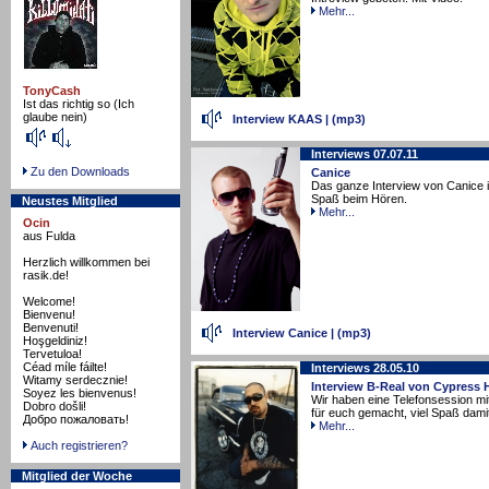
Mehr...
TonyCash
Ist das richtig so (Ich
glaube nein)
Interview KAAS
|
(mp3)
Interviews 07.07.11
Zu den Downloads
Canice
Das ganze Interview von Canice ist
Spaß beim Hören.
Neustes Mitglied
Mehr...
Ocin
aus Fulda
Herzlich willkommen bei
rasik.de!
Welcome!
Bienvenu!
Benvenuti!
Interview Canice
|
(mp3)
Hoşgeldiniz!
Tervetuloa!
Céad míle fáilte!
Interviews 28.05.10
Witamy serdecznie!
Interview B-Real von Cypress H
Soyez les bienvenus!
Wir haben eine Telefonsession mi
Dobro došli!
für euch gemacht, viel Spaß damit
Добро пожаловать!
Mehr...
Auch registrieren?
Mitglied der Woche