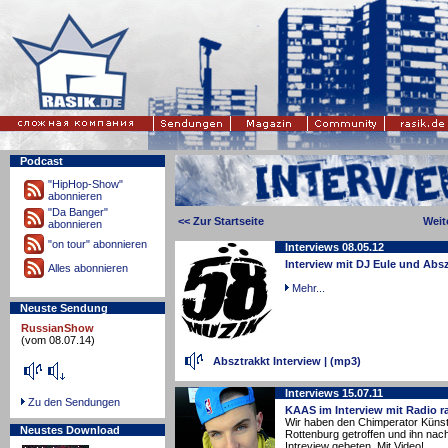
Podcast
"HipHop-Show"
abonnieren
"Da Banger"
<< Zur Startseite
Weit
abonnieren
"on tour" abonnieren
Interviews 08.05.12
Interview mit DJ Eule und Abs
Alles abonnieren
Mehr...
Neuste Sendung
RussianShow
(vom 08.07.14)
Absztrakkt Interview
|
(mp3)
Interviews 15.07.11
Zu den Sendungen
KAAS im Interview mit Radio r
Wir haben den Chimperator Künst
Neustes Download
Rottenburg getroffen und ihn nach
Intreview gebeten. Mit Video!