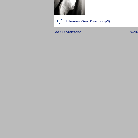
Interview One_Over
|
(mp3)
<< Zur Startseite
Weit