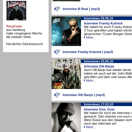
Interview B-Real
|
(mp3)
Interviews 25.05.10
Interview Franky Kubrick
TonyCash
Wir haben für euch Franky Kubric
aus hamburg
3 Tour getroffen und haben mit i
hatte vergangene Woche
gesprochen "Guten Morgen Deuts
die meisten Visits.
Mehr...
Herzlichen Glückwunsch!
Interview Franky Kubrick
|
(mp3)
Interviews 25.05.10
Interview Olli Banjo
Auch Olli Banjo war wieder bereit
haben wir auch auf der John Bell
getroffen und über sein neues Al
Mehr...
Interview Olli Banjo
|
(mp3)
Interviews 17.03.10
Interview One_Over
Wir haben für euch ein Interview
gemacht. Den meisten von euch w
West-Küste aus den Staaten nicht
euch das Interview an!
Mehr...