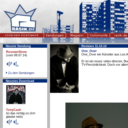
Neuste Sendung
Reviews 11.10.10
One_Over
RussianShow
One_Over ein Künstler aus Los A
(vom 08.07.14)
Er ist ein music video director, B
TV-Persönlichkeit. Doch vor allem
Zu den Sendungen
Neustes Download
TonyCash
Ist das richtig so (Ich
glaube nein)