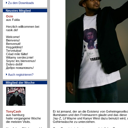
Zu den Downloads
Neustes Mitglied
Ocin
aus Fulda
Herzlich willkommen bei
rasik.de!
Welcome!
Bienvenu!
Benvenuti!
Hoşgeldiniz!
Tervetuloa!
Céad míle fáilte!
Witamy serdecznie!
Soyez les bienvenus!
Dobro došli!
Добро пожаловать!
Auch registrieren?
Mitglied der Woche
TonyCash
Er ist jemand, der an die Existenz von Geheimgesellsc
aus hamburg
Illuminaten und den Freimaurern glaubt und das dies
hatte vergangene Woche
Jay-Z, Lil Wayne und Kanye West dazu benutzt wird,
die meisten Visits.
Gehirnwäsche zu unterziehen.