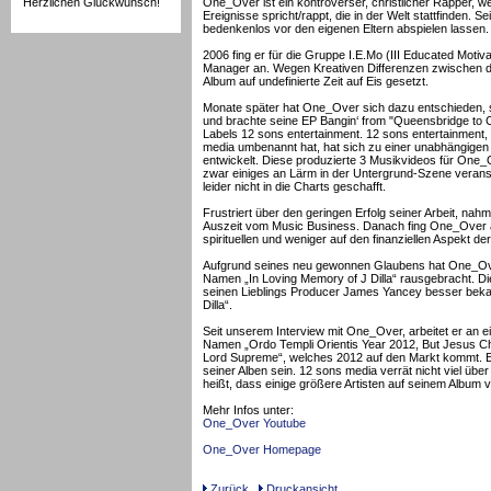
Herzlichen Glückwunsch!
One_Over ist ein kontroverser, christlicher Rapper, w
Ereignisse spricht/rappt, die in der Welt stattfinden. 
bedenkenlos vor den eigenen Eltern abspielen lassen.
2006 fing er für die Gruppe I.E.Mo (III Educated Motiv
Manager an. Wegen Kreativen Differenzen zwischen 
Album auf undefinierte Zeit auf Eis gesetzt.
Monate später hat One_Over sich dazu entschieden,
und brachte seine EP Bangin‘ from "Queensbridge to C
Labels 12 sons entertainment. 12 sons entertainment,
media umbenannt hat, hat sich zu einer unabhängigen
entwickelt. Diese produzierte 3 Musikvideos für One
zwar einiges an Lärm in der Untergrund-Szene veranst
leider nicht in die Charts geschafft.
Frustriert über den geringen Erfolg seiner Arbeit, nahm 
Auszeit vom Music Business. Danach fing One_Over a
spirituellen und weniger auf den finanziellen Aspekt d
Aufgrund seines neu gewonnen Glaubens hat One_Ove
Namen „In Loving Memory of J Dilla“ rausgebracht. D
seinen Lieblings Producer James Yancey besser beka
Dilla“.
Seit unserem Interview mit One_Over, arbeitet er an
Namen „Ordo Templi Orientis Year 2012, But Jesus Chr
Lord Supreme“, welches 2012 auf den Markt kommt. Es
seiner Alben sein. 12 sons media verrät nicht viel übe
heißt, dass einige größere Artisten auf seinem Album ve
Mehr Infos unter:
One_Over Youtube
One_Over Homepage
Zurück
Druckansicht