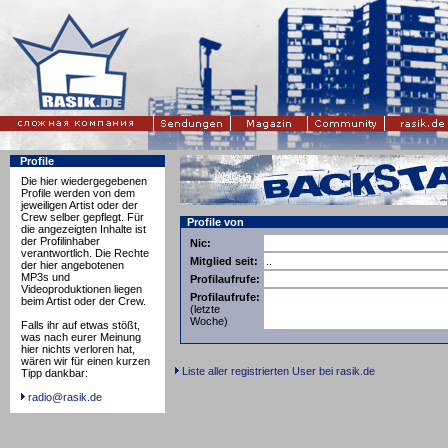
Profile
Die hier wiedergegebenen
Profile werden von dem
jeweiligen Artist oder der
Crew selber gepflegt. Für
Profile von
die angezeigten Inhalte ist
der Profilinhaber
Nic:
verantwortlich. Die Rechte
Mitglied seit:
..
der hier angebotenen
MP3s und
Profilaufrufe:
Videoproduktionen liegen
Profilaufrufe:
beim Artist oder der Crew.
(letzte
Woche)
Falls ihr auf etwas stößt,
was nach eurer Meinung
hier nichts verloren hat,
wären wir für einen kurzen
Liste aller registrierten User bei rasik.de
Tipp dankbar:
radio@rasik.de