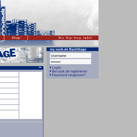
my rasik.de BackStage
**
Bei rasik.de registrieren
Password vergessen?