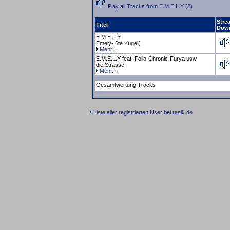
Play all Tracks from E.M.E.L.Y (2)
Stre
Titel
Dow
E.M.E.L.Y
Emely- 6te Kugel(
Mehr...
E.M.E.L.Y feat. Folio-Chronic-Furya usw
die Strasse
Mehr...
Gesamtwertung Tracks
Liste aller registrierten User bei rasik.de