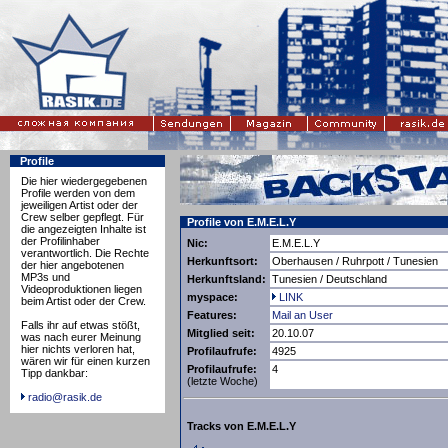
Profile
Die hier wiedergegebenen
Profile werden von dem
jeweiligen Artist oder der
Crew selber gepflegt. Für
Profile von E.M.E.L.Y
die angezeigten Inhalte ist
der Profilinhaber
Nic:
E.M.E.L.Y
verantwortlich. Die Rechte
Herkunftsort:
Oberhausen / Ruhrpott / Tunesien
der hier angebotenen
MP3s und
Herkunftsland:
Tunesien / Deutschland
Videoproduktionen liegen
myspace:
LINK
beim Artist oder der Crew.
Features:
Mail an User
Falls ihr auf etwas stößt,
Mitglied seit:
20.10.07
was nach eurer Meinung
hier nichts verloren hat,
Profilaufrufe:
4925
wären wir für einen kurzen
Profilaufrufe:
4
Tipp dankbar:
(letzte Woche)
radio@rasik.de
Tracks von E.M.E.L.Y