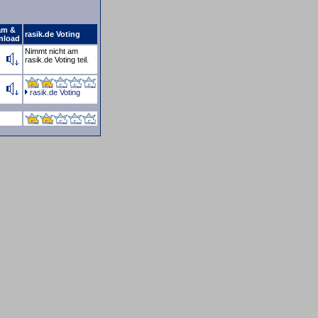
am &
rasik.de Voting
nload
Nimmt nicht am
rasik.de Voting teil.
rasik.de Voting