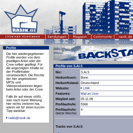
Profile
Die hier wiedergegebenen
Profile werden von dem
jeweiligen Artist oder der
Crew selber gepflegt. Für
Profile von S.AI.S
die angezeigten Inhalte ist
der Profilinhaber
Nic:
S.Ai.S
verantwortlich. Die Rechte
Herkunftsort:
Bonn
der hier angebotenen
MP3s und
Herkunftsland:
Deutschland
Videoproduktionen liegen
Website:
LINK
beim Artist oder der Crew.
Features:
Mail an User
Falls ihr auf etwas stößt,
Mitglied seit:
05.11.08
was nach eurer Meinung
hier nichts verloren hat,
Profilaufrufe:
5566
wären wir für einen kurzen
Profilaufrufe:
4
Tipp dankbar:
(letzte Woche)
radio@rasik.de
Tracks von S.Ai.S