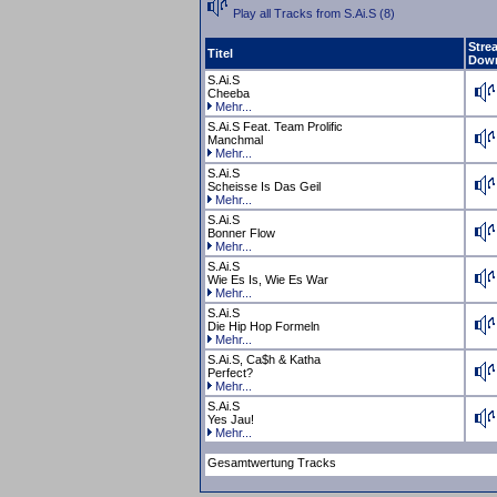
Play all Tracks from S.Ai.S (8)
Stre
Titel
Dow
S.Ai.S
Cheeba
Mehr...
S.Ai.S Feat. Team Prolific
Manchmal
Mehr...
S.Ai.S
Scheisse Is Das Geil
Mehr...
S.Ai.S
Bonner Flow
Mehr...
S.Ai.S
Wie Es Is, Wie Es War
Mehr...
S.Ai.S
Die Hip Hop Formeln
Mehr...
S.Ai.S, Ca$h & Katha
Perfect?
Mehr...
S.Ai.S
Yes Jau!
Mehr...
Gesamtwertung Tracks