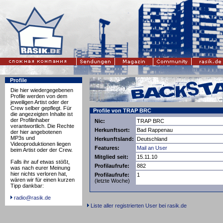
Profile
Die hier wiedergegebenen
Profile werden von dem
jeweiligen Artist oder der
Crew selber gepflegt. Für
Profile von TRAP BRC
die angezeigten Inhalte ist
der Profilinhaber
Nic:
TRAP BRC
verantwortlich. Die Rechte
Herkunftsort:
Bad Rappenau
der hier angebotenen
MP3s und
Herkunftsland:
Deutschland
Videoproduktionen liegen
Features:
Mail an User
beim Artist oder der Crew.
Mitglied seit:
15.11.10
Falls ihr auf etwas stößt,
Profilaufrufe:
882
was nach eurer Meinung
hier nichts verloren hat,
Profilaufrufe:
1
wären wir für einen kurzen
(letzte Woche)
Tipp dankbar:
radio@rasik.de
Liste aller registrierten User bei rasik.de