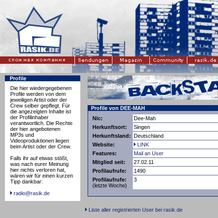
Profile
Die hier wiedergegebenen
Profile werden von dem
jeweiligen Artist oder der
Crew selber gepflegt. Für
Profile von DEE-MAH
die angezeigten Inhalte ist
der Profilinhaber
Nic:
Dee-Mah
verantwortlich. Die Rechte
Herkunftsort:
Singen
der hier angebotenen
MP3s und
Herkunftsland:
Deutschland
Videoproduktionen liegen
Website:
LINK
beim Artist oder der Crew.
Features:
Mail an User
Falls ihr auf etwas stößt,
Mitglied seit:
27.02.11
was nach eurer Meinung
hier nichts verloren hat,
Profilaufrufe:
1490
wären wir für einen kurzen
Profilaufrufe:
3
Tipp dankbar:
(letzte Woche)
radio@rasik.de
Liste aller registrierten User bei rasik.de