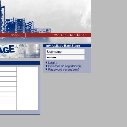
my rasik.de BackStage
Bei rasik.de registrieren
Password vergessen?