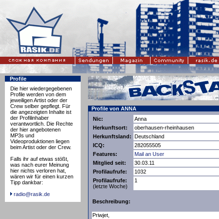
Profile
Die hier wiedergegebenen
Profile werden von dem
jeweiligen Artist oder der
Crew selber gepflegt. Für
Profile von ANNA
die angezeigten Inhalte ist
der Profilinhaber
Nic:
Anna
verantwortlich. Die Rechte
Herkunftsort:
oberhausen-rheinhausen
der hier angebotenen
MP3s und
Herkunftsland:
Deutschland
Videoproduktionen liegen
ICQ:
282055505
beim Artist oder der Crew.
Features:
Mail an User
Falls ihr auf etwas stößt,
Mitglied seit:
30.03.11
was nach eurer Meinung
hier nichts verloren hat,
Profilaufrufe:
1032
wären wir für einen kurzen
Profilaufrufe:
1
Tipp dankbar:
(letzte Woche)
radio@rasik.de
Beschreibung:
Priwjet,