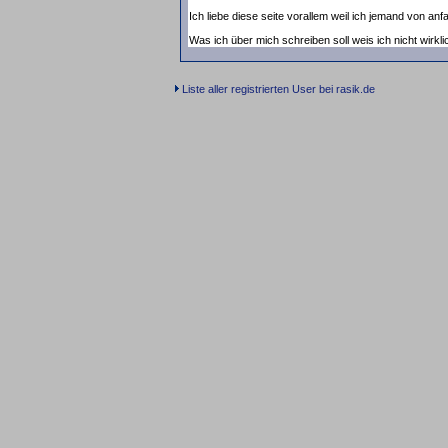
Ich liebe diese seite vorallem weil ich jemand von an
Was ich über mich schreiben soll weis ich nicht wirklic
Liste aller registrierten User bei rasik.de