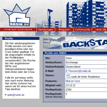
Profile
Die hier wiedergegebenen
Profile werden von dem
jeweiligen Artist oder der
Crew selber gepflegt. Für
Profile von SNEO
die angezeigten Inhalte ist
der Profilinhaber
Nic:
Sneo
verantwortlich. Die Rechte
Herkunftsort:
Eschwege
der hier angebotenen
MP3s und
Herkunftsland:
Deutschland
Videoproduktionen liegen
E-Mail:
E.Theunert@colab.de
beim Artist oder der Crew.
Status:
rasik.de freier Redakteur
Falls ihr auf etwas stößt,
was nach eurer Meinung
Features:
Mail an User
hier nichts verloren hat,
Mitglied seit:
13.12.11
wären wir für einen kurzen
Tipp dankbar:
Profilaufrufe:
2395
Profilaufrufe:
2
radio@rasik.de
(letzte Woche)