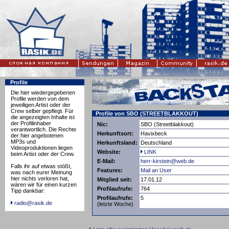
Profile
Die hier wiedergegebenen
Profile werden von dem
jeweiligen Artist oder der
Crew selber gepflegt. Für
Profile von SBO (STREETBLAKKOUT)
die angezeigten Inhalte ist
der Profilinhaber
Nic:
SBO (Streetblakkout)
verantwortlich. Die Rechte
Herkunftsort:
Havixbeck
der hier angebotenen
MP3s und
Herkunftsland:
Deutschland
Videoproduktionen liegen
Website:
LINK
beim Artist oder der Crew.
E-Mail:
herr-kirstein@web.de
Falls ihr auf etwas stößt,
Features:
Mail an User
was nach eurer Meinung
hier nichts verloren hat,
Mitglied seit:
17.01.12
wären wir für einen kurzen
Profilaufrufe:
764
Tipp dankbar:
Profilaufrufe:
5
radio@rasik.de
(letzte Woche)