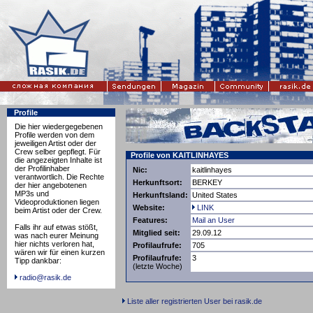
Profile
Die hier wiedergegebenen
Profile werden von dem
jeweiligen Artist oder der
Crew selber gepflegt. Für
Profile von KAITLINHAYES
die angezeigten Inhalte ist
der Profilinhaber
Nic:
kaitlinhayes
verantwortlich. Die Rechte
Herkunftsort:
BERKEY
der hier angebotenen
MP3s und
Herkunftsland:
United States
Videoproduktionen liegen
Website:
LINK
beim Artist oder der Crew.
Features:
Mail an User
Falls ihr auf etwas stößt,
Mitglied seit:
29.09.12
was nach eurer Meinung
hier nichts verloren hat,
Profilaufrufe:
705
wären wir für einen kurzen
Profilaufrufe:
3
Tipp dankbar:
(letzte Woche)
radio@rasik.de
Liste aller registrierten User bei rasik.de