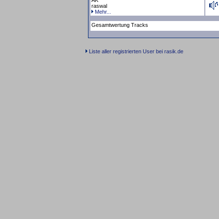
AK
raswal
Mehr...
Gesamtwertung Tracks
Liste aller registrierten User bei rasik.de