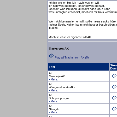
Ich bin wie ich bin, ich mach was ich will,
ich hab was du magst, ich kriegwas du hast.
Ich weiß was ich kann, du weißt dass ich`s kann,
was unmöglich erscheint, mach ich mit links verdammt
Wer mich kennen lernen will, sollte meine tracks hören
meiner Seele. Keiner kann mich besser beschreiben a
Tracks.
Macht euch euer eigenes Bild! AK
Tracks von AK
Play all Tracks from AK (5)
Stre
Titel
Dow
AK
Mojo imja AK
Mehr...
AK
Wsego odna stro4ka
Mehr...
AK
Schopot pustyni
Mehr...
AK
Nikogda
Mehr...