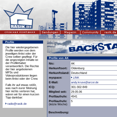
Profile
Die hier wiedergegebenen
Profile werden von dem
jeweiligen Artist oder der
Crew selber gepflegt. Für
Profile von AK
die angezeigten Inhalte ist
der Profilinhaber
Nic:
AK
verantwortlich. Die Rechte
Herkunftsort:
Oldenburg
der hier angebotenen
MP3s und
Herkunftsland:
Deutschland
Videoproduktionen liegen
myspace:
LINK
beim Artist oder der Crew.
E-Mail:
andy.kruse@arcor.de
Falls ihr auf etwas stößt,
ICQ:
301-302-849
was nach eurer Meinung
hier nichts verloren hat,
Mitglied seit:
29.05.06
wären wir für einen kurzen
Profilaufrufe:
4541
Tipp dankbar:
Profilaufrufe:
5
radio@rasik.de
(letzte Woche)
Beschreibung: